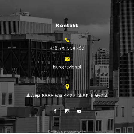
Kontakt
+48 575 009 360
biuro@evion.pl
ul. Aleja 1000-lecia PP 2 / lok.511, Białystok
Polityka prywatności