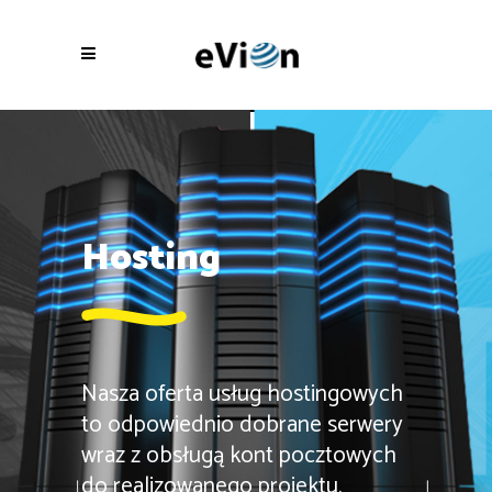
Hosting
Nasza oferta usług hostingowych
to odpowiednio dobrane serwery
wraz z obsługą kont pocztowych
do realizowanego projektu.