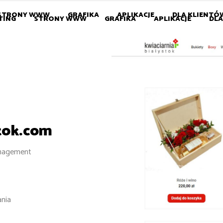
STRONY WWW
GRAFIKA
APLIKACJE
DLA KLIENTÓ
TING
STRONY WWW
GRAFIKA
APLIKACJE
DLA
tok.com
anagement
ania