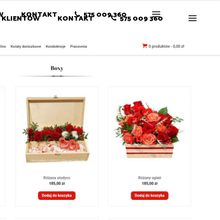
W
KONTAKT
575 009 360
 KLIENTÓW
KONTAKT
575 009 360