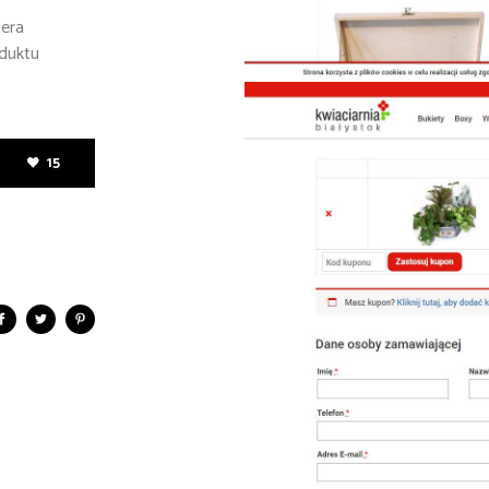
tera
duktu
15