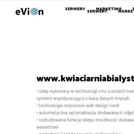
SERWERY
MARKETING
SERWERY
MARKE
www.kwiaciarniabialys
• sklep wykonany w technologii cms (content m
system) współpracująca z bazą danych (mysql).
• technologia responsive web design (rwd)
• automatyczna optymalizacja dodawanych zdjęć
• rozbudowana funkcja sklepu (możliwość dodaw
wariantów)